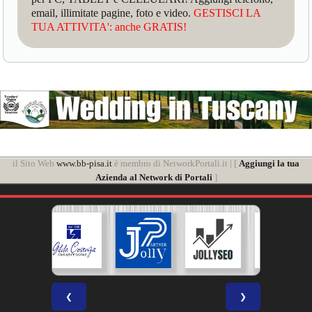
email, illimitate pagine, foto e video.
GESTISCI LA
TUA ATTIVITA': anche GRATIS!
il Sito Web
www.bb-pisa.it
è membro di NetworkPortali.it | [
Aggiungi la tua
Azienda al Network di Portali
]
❮
❯