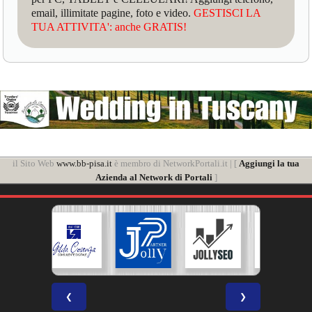
email, illimitate pagine, foto e video.
GESTISCI LA
TUA ATTIVITA': anche GRATIS!
il Sito Web
www.bb-pisa.it
è membro di NetworkPortali.it | [
Aggiungi la tua
Azienda al Network di Portali
]
❮
❯