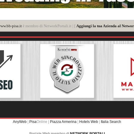
ww.bb-pisa.it
è membro di NetworkPortali.it | [
Aggiungi la tua Azienda al Networ
AnyWeb
|
Pisa
Online |
Piazza Armerina
|
Hotels Web
|
Italia Search
Portale Web membro di
NETWORK PORTALI