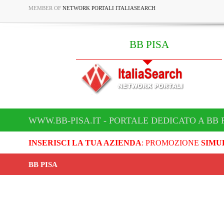
MEMBER OF
NETWORK PORTALI ITALIASEARCH
BB PISA
WWW.BB-PISA.IT - PORTALE DEDICATO A BB 
INSERISCI LA TUA AZIENDA
: PROMOZIONE
SIMU
BB PISA