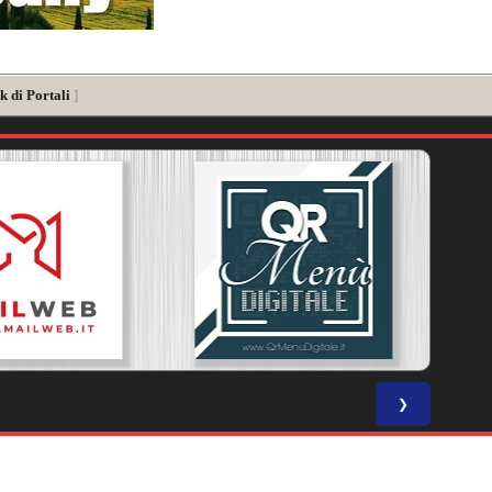
k di Portali
]
❯