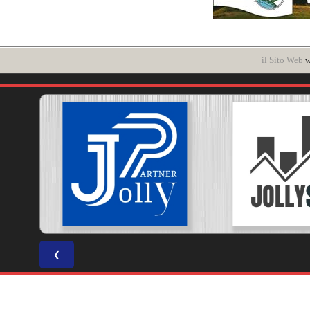
il Sito Web
w
❮