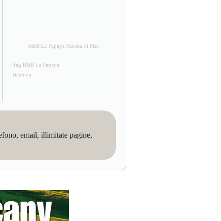
B&B La Papaya Marina di Pisa
Tag B&B La Papaya
ricettiva
no, email, illimitate pagine,