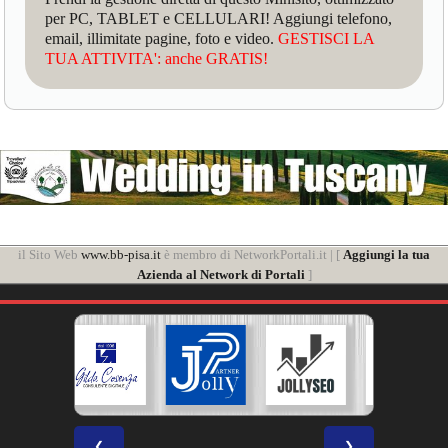
per PC, TABLET e CELLULARI! Aggiungi telefono,
email, illimitate pagine, foto e video.
GESTISCI LA
TUA ATTIVITA': anche GRATIS!
il Sito Web
www.bb-pisa.it
è membro di NetworkPortali.it | [
Aggiungi la tua
Azienda al Network di Portali
]
❮
❯