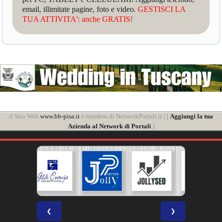
email, illimitate pagine, foto e video.
GESTISCI LA
TUA ATTIVITA': anche GRATIS!
il Sito Web
www.bb-pisa.it
è membro di NetworkPortali.it | [
Aggiungi la tua
Azienda al Network di Portali
]
❮
❯