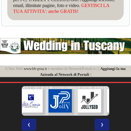
email, illimitate pagine, foto e video.
GESTISCI LA
TUA ATTIVITA': anche GRATIS!
il Sito Web
www.bb-pisa.it
è membro di NetworkPortali.it | [
Aggiungi la tua
Azienda al Network di Portali
]
❮
❯