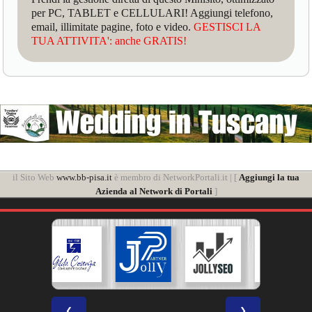
per PC, TABLET e CELLULARI! Aggiungi telefono,
email, illimitate pagine, foto e video.
GESTISCI LA
TUA ATTIVITA': anche GRATIS!
il Sito Web
www.bb-pisa.it
è membro di NetworkPortali.it | [
Aggiungi la tua
Azienda al Network di Portali
]
❮
❯