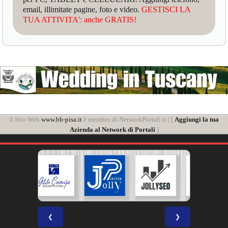
email, illimitate pagine, foto e video.
GESTISCI LA
TUA ATTIVITA': anche GRATIS!
il Sito Web
www.bb-pisa.it
è membro di NetworkPortali.it | [
Aggiungi la tua
Azienda al Network di Portali
]
❮
❯