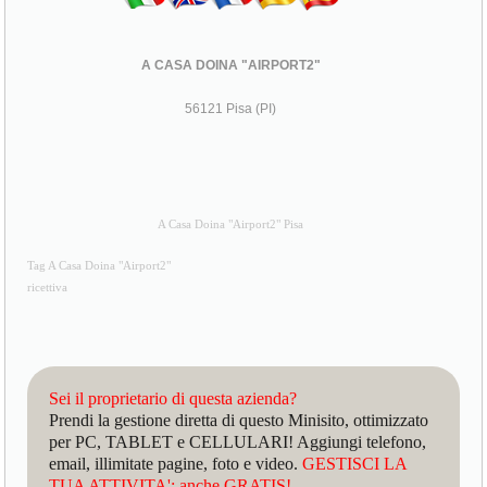
A CASA DOINA "AIRPORT2"
56121 Pisa (PI)
A Casa Doina "Airport2" Pisa
Tag A Casa Doina "Airport2"
ricettiva
Sei il proprietario di questa azienda?
Prendi la gestione diretta di questo Minisito, ottimizzato
per PC, TABLET e CELLULARI! Aggiungi telefono,
email, illimitate pagine, foto e video.
GESTISCI LA
TUA ATTIVITA': anche GRATIS!