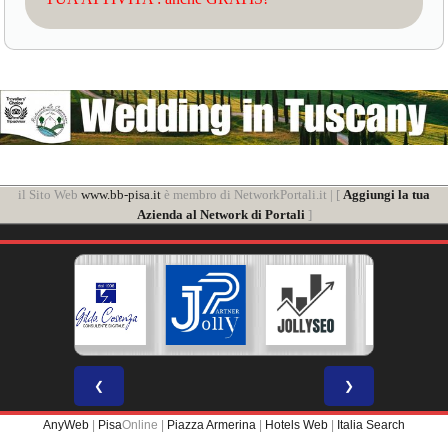
il Sito Web
www.bb-pisa.it
è membro di NetworkPortali.it | [
Aggiungi la tua
Azienda al Network di Portali
]
❮
❯
AnyWeb
|
Pisa
Online |
Piazza Armerina
|
Hotels Web
|
Italia Search