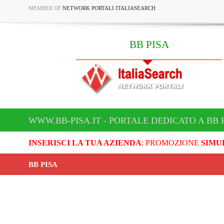
MEMBER OF
NETWORK PORTALI ITALIASEARCH
BB PISA
WWW.BB-PISA.IT - PORTALE DEDICATO A BB 
INSERISCI LA TUA AZIENDA
: PROMOZIONE
SIMU
BB PISA