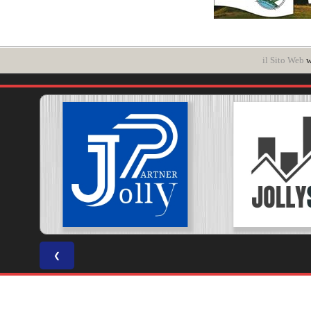
il Sito Web
w
❮