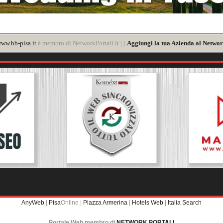
ww.bb-pisa.it
è membro di NetworkPortali.it | [
Aggiungi la tua Azienda al Networ
AnyWeb
|
Pisa
Online |
Piazza Armerina
|
Hotels Web
|
Italia Search
Portale Web membro di
NETWORK PORTALI