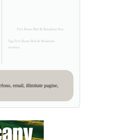
Five Roses Bed & Breakfast Pisa
Tag Five Roses Bed & Breakfast
ricettiva
no, email, illimitate pagine,