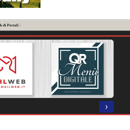
k di Portali
]
❯