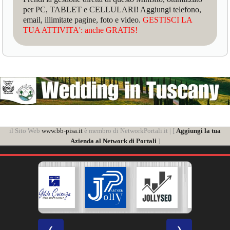
per PC, TABLET e CELLULARI! Aggiungi telefono,
email, illimitate pagine, foto e video.
GESTISCI LA
TUA ATTIVITA': anche GRATIS!
il Sito Web
www.bb-pisa.it
è membro di NetworkPortali.it | [
Aggiungi la tua
Azienda al Network di Portali
]
❮
❯